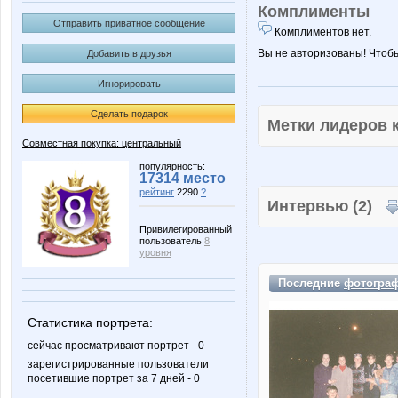
Комплименты
Отправить приватное сообщение
Комплиментов нет.
Вы не авторизованы! Чтоб
Добавить в друзья
Игнорировать
Сделать подарок
Метки лидеров
Совместная покупка: центральный
популярность:
17314 место
рейтинг
2290
?
Интервью (2)
Привилегированный
пользователь
8
уровня
Последние
фотогра
Статистика портрета:
сейчас просматривают портрет - 0
зарегистрированные пользователи
посетившие портрет за 7 дней - 0