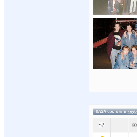
КАЗА состоит в
клуб
КО