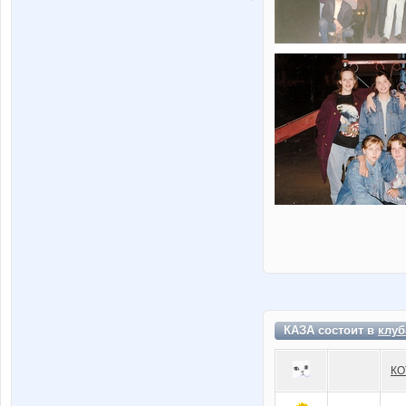
КАЗА состоит в
клуб
КО