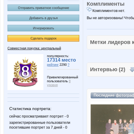
Комплименты
Отправить приватное сообщение
Комплиментов нет.
Вы не авторизованы! Чтоб
Добавить в друзья
Игнорировать
Сделать подарок
Метки лидеров
Совместная покупка: центральный
популярность:
17314 место
рейтинг
2290
?
Интервью (2)
Привилегированный
пользователь
8
уровня
Последние
фотогра
Статистика портрета:
сейчас просматривают портрет - 0
зарегистрированные пользователи
посетившие портрет за 7 дней - 0